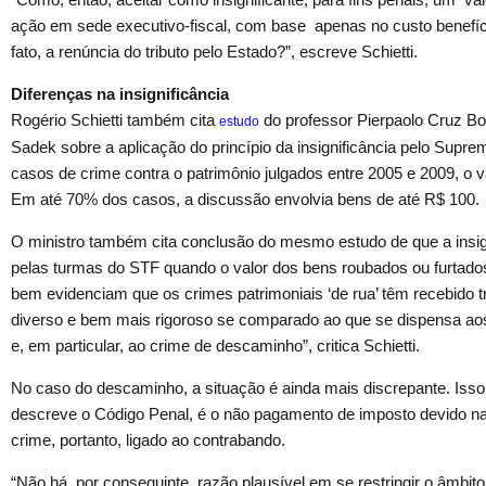
ação em sede executivo-fiscal, com base apenas no custo benefíc
fato, a renúncia do tributo pelo Estado?”, escreve Schietti.
Diferenças na insignificância
Rogério Schietti também cita
do professor Pierpaolo Cruz Bot
estudo
Sadek sobre a aplicação do princípio da insignificância pelo Sup
casos de crime contra o patrimônio julgados entre 2005 e 2009, o v
Em até 70% dos casos, a discussão envolvia bens de até R$ 100.
O ministro também cita conclusão do mesmo estudo de que a insig
pelas turmas do STF quando o valor dos bens roubados ou furtad
bem evidenciam que os crimes patrimoniais ‘de rua’ têm recebido 
diverso e bem mais rigoroso se comparado ao que se dispensa aos 
e, em particular, ao crime de descaminho”, critica Schietti.
No caso do descaminho, a situação é ainda mais discrepante. Is
descreve o Código Penal, é o não pagamento de imposto devido n
crime, portanto, ligado ao contrabando.
“Não há, por conseguinte, razão plausível em se restringir o âmbito