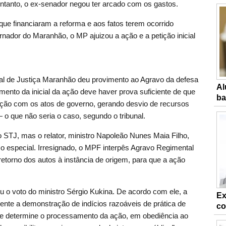
tanto, o ex-senador negou ter arcado com os gastos.
ue financiaram a reforma e aos fatos terem ocorrido
nador do Maranhão, o MP ajuizou a ação e a petição inicial
nal de Justiça Maranhão deu provimento ao Agravo da defesa
Al
mento da inicial da ação deve haver prova suficiente de que
ba
ação com os atos de governo, gerando desvio de recursos
o que não seria o caso, segundo o tribunal.
o STJ, mas o relator, ministro Napoleão Nunes Maia Filho,
o especial. Irresignado, o MPF interpês Agravo Regimental
retorno dos autos à instância de origem, para que a ação
u o voto do ministro Sérgio Kukina. De acordo com ele, a
Ex
iente a demonstração de indícios razoáveis de prática de
co
 se determine o processamento da ação, em obediência ao