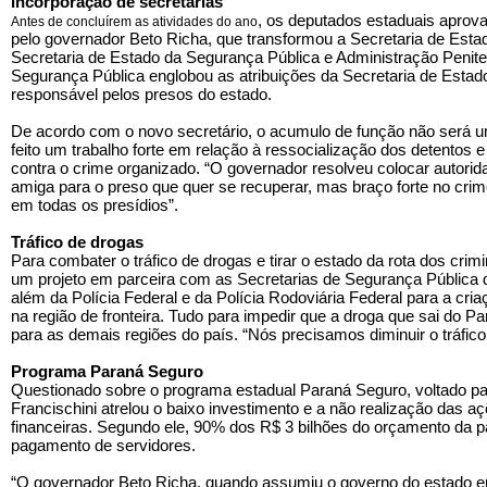
Incorporação de secretarias
, os deputados estaduais aprova
Antes de concluírem as atividades do ano
pelo governador Beto Richa, que transformou a Secretaria de Est
Secretaria de Estado da Segurança Pública e Administração Peniten
Segurança Pública englobou as atribuições da Secretaria de Estad
responsável pelos presos do estado.
De acordo com o novo secretário, o acumulo de função não será u
feito um trabalho forte em relação à ressocialização dos detentos
contra o crime organizado. “O governador resolveu colocar autorid
amiga para o preso que quer se recuperar, mas braço forte no crime
em todas os presídios”.
Tráfico de drogas
Para combater o tráfico de drogas e tirar o estado da rota dos crim
um projeto em parceira com as Secretarias de Segurança Pública d
além da Polícia Federal e da Polícia Rodoviária Federal para a cria
na região de fronteira. Tudo para impedir que a droga que sai do P
para as demais regiões do país. “Nós precisamos diminuir o tráfico 
Programa Paraná Seguro
Questionado sobre o programa estadual Paraná Seguro, voltado pa
Francischini atrelou o baixo investimento e a não realização das a
financeiras. Segundo ele, 90% dos R$ 3 bilhões do orçamento da p
pagamento de servidores.
“O governador Beto Richa, quando assumiu o governo do estado e