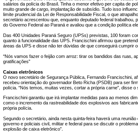
salários da polícia do Brasil. Tinha o menor efetivo per capita de p
muito grande de cargo, implantação de subsídio. Tudo isso influen
limite prudencial da Lei de Responsabilidade Fiscal, o que atrapalh
secretário acrescentou que, enquanto deputado federal trabalhou, 
do Governo Federal ao Paraná e avaliou que a condição política elei
Das 400 Unidades Paraná Seguro (UPSs) previstas, 100 foram const
quanto à funcionalidade das UPS. Francischini afirmou que pretend
áreas da UPS e disse não ter dúvidas de que conseguirá cumprir o
“Nós vamos fazer o feijão com arroz: tirar os bandidos das ruas, 
gratificações”
Caixas eletrônicos
O novo secretário de Segurança Pública, Fernando Francischini, af
recebeu orientação do governador Beto Richa (PSDB) para ser firm
polícia. “Nós temos, muitas vezes, cortar a própria carne”, disse o 
Francischini garantiu que irá implantar medidas para ao menos dimi
como o incremento da rastreabilidade dos explosivos aos fabricant
própria polícia.
Segundo o secretário, ainda nesta quinta-feira haverá uma reunião 
governo e policiais civil, militar e federal para se discutir o proble
explosão de caixa eletrônico”.