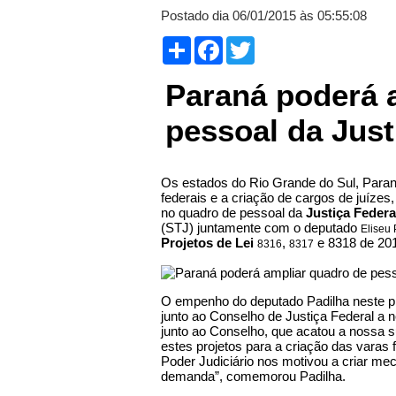
Postado dia 06/01/2015 às 05:55:08
Compartilhar
Facebook
Twitter
Paraná poderá 
pessoal da Just
Os estados do Rio Grande do Sul, Paran
federais e a criação de cargos de juíze
no quadro de pessoal da
Justiça Federa
(STJ) juntamente com o deputado
Eliseu 
Projetos de Lei
,
e 8318 de 201
8316
8317
O empenho do deputado Padilha neste pro
junto ao Conselho de Justiça Federal a 
junto ao Conselho, que acatou a nossa 
estes projetos para a criação das varas 
Poder Judiciário nos motivou a criar m
demanda”, comemorou Padilha.