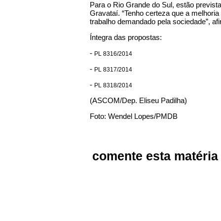
Para o Rio Grande do Sul, estão previst
Gravataí. “Tenho certeza que a melhoria 
trabalho demandado pela sociedade”, afi
Íntegra das propostas:
-
PL 8316/2014
-
PL 8317/2014
-
PL 8318/2014
(ASCOM/Dep. Eliseu Padilha)
Foto: Wendel Lopes/PMDB
comente esta matéria