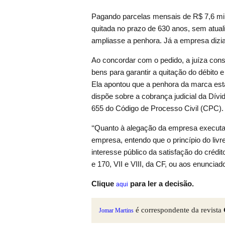
Pagando parcelas mensais de R$ 7,6 mil 
quitada no prazo de 630 anos, sem atual
ampliasse a penhora. Já a empresa dizia 
Ao concordar com o pedido, a juíza consi
bens para garantir a quitação do débito e
Ela apontou que a penhora da marca está 
dispõe sobre a cobrança judicial da Dívi
655 do Código de Processo Civil (CPC).
‘‘Quanto à alegação da empresa executad
empresa, entendo que o princípio do liv
interesse público da satisfação do crédito
e 170, VII e VIII, da CF, ou aos enuncia
Clique
para ler a decisão.
aqui
é correspondente da revista
Jomar Martins