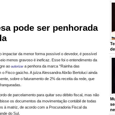
sa pode ser penhorada
da
Te
de
 impactar da menor forma possível o devedor, é possível
eio menos gravoso é ineficaz. Esse foi o entendimento da
egre ao
a penhora da marca ‘‘Rainha das
autorizar
 o Fisco gaúcho. A juíza Alessandra Abrão Bertoluci ainda
mente, sobre o faturamento de 2% da receita da rede, que
 franqueadas.
rdo de parcelamento para quitar seu débito fiscal, mas não
Mu
ibisse os documentos da movimentação contábil de todas
se
es à matriz, de acordo com a Procuradoria Fiscal da
ne
ande do Sul.