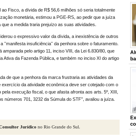
ao Fisco, a dívida de R$ 56,6 milhões só seria totalmente
ização monetária, estimou a PGE-RS, ao pedir que a juíza
que a medida traria prejuízo as suas atividades.
derou o expressivo valor da dívida, a inexistência de outros
 a ''manifesta insuficiência'' da penhora sobre o faturamento.
amparada pelo artigo 11, inciso VIII, da Lei 6.830/80, que
Al
da Ativa da Fazenda Pública, e também no inciso XI do artigo
ba
a de que a penhora da marca frustraria as atividades da
re exercício da atividade econômica deve ser cotejado com o
 pela execução fiscal, o que afasta afronta aos arts. 5º, XIII,
dos números 701, 3232 da Súmula do STF’’, avaliou a juíza.
Ex
co
Consultor Jurídico
no Rio Grande do Sul.