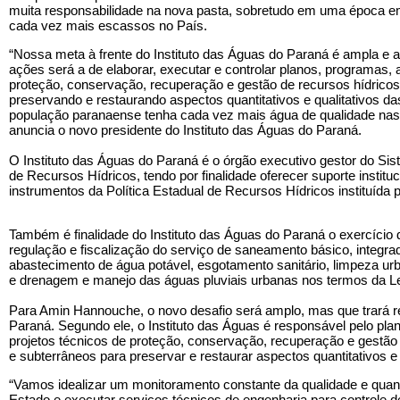
muita responsabilidade na nova pasta, sobretudo em uma época em
cada vez mais escassos no País.
“Nossa meta à frente do Instituto das Águas do Paraná é ampla e
ações será a de elaborar, executar e controlar planos, programas, 
proteção, conservação, recuperação e gestão de recursos hídricos 
preservando e restaurando aspectos quantitativos e qualitativos d
população paranaense tenha cada vez mais água de qualidade nas 
anuncia o novo presidente do Instituto das Águas do Paraná.
O Instituto das Águas do Paraná é o órgão executivo gestor do S
de Recursos Hídricos, tendo por finalidade oferecer suporte instituc
instrumentos da Política Estadual de Recursos Hídricos instituída p
Também é finalidade do Instituto das Águas do Paraná o exercício 
regulação e fiscalização do serviço de saneamento básico, integra
abastecimento de água potável, esgotamento sanitário, limpeza ur
e drenagem e manejo das águas pluviais urbanas nos termos da Lei
Para Amin Hannouche, o novo desafio será amplo, mas que trará re
Paraná. Segundo ele, o Instituto das Águas é responsável pelo pl
projetos técnicos de proteção, conservação, recuperação e gestão 
e subterrâneos para preservar e restaurar aspectos quantitativos e 
“Vamos idealizar um monitoramento constante da qualidade e quant
Estado e executar serviços técnicos de engenharia para controle 