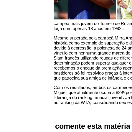
campeã mais jovem do Torneio de Roland
taça com apenas 18 anos em 1992 .
Mesmo superada pela campeã Mirra And
história como exemplo de superação e d
devido à depressão, a polonesa de 24 an
vínculo com nenhuma grande marca de ar
Slam francês utilizando roupas de difer
determinação podem superar qualquer obs
recebemos o cheque da premiação apena
bastidores só foi resolvido graças à in
que patrocina sua amiga de infância e e
Com os resultados, ambos os campeões
Miguel, que atualmente ocupa a 829ª pos
liderança do ranking mundial juvenil . Já
no ranking da WTA, consolidando seu espa
comente esta matéria