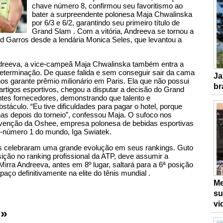
chave número 8, confirmou seu favoritismo ao
bater a surpreendente polonesa Maja Chwalinska
por 6/3 e 6/2, garantindo seu primeiro título de
Grand Slam . Com a vitória, Andreeva se tornou a
 Garros desde a lendária Monica Seles, que levantou a
reeva, a vice-campeã Maja Chwalinska também entra a
eterminação. De quase falida e sem conseguir sair da cama
Ja
os garante prêmio milionário em Paris. Ela que não possui
br
tigos esportivos, chegou a disputar a decisão do Grand
entes fornecedores, demonstrando que talento e
táculo. “Eu tive dificuldades para pagar o hotel, porque
s depois do torneio”, confessou Maja. O sufoco nos
tervenção da Oshee, empresa polonesa de bebidas esportivas
x-número 1 do mundo, Iga Swiatek.
 celebraram uma grande evolução em seus rankings. Guto
ição no ranking profissional da ATP, deve assumir a
 Mirra Andreeva, antes em 8º lugar, saltará para a 6ª posição
ço definitivamente na elite do tênis mundial .
Me
su
vi
 »