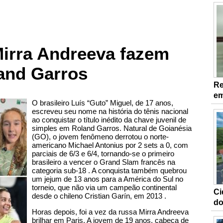
Mirra Andreeva fazem
land Garros
Re
em
O brasileiro Luís “Guto” Miguel, de 17 anos,
escreveu seu nome na história do tênis nacional
ao conquistar o título inédito da chave juvenil de
simples em Roland Garros. Natural de Goianésia
(GO), o jovem fenômeno derrotou o norte-
americano Michael Antonius por 2 sets a 0, com
parciais de 6/3 e 6/4, tornando-se o primeiro
brasileiro a vencer o Grand Slam francês na
categoria sub-18 . A conquista também quebrou
um jejum de 13 anos para a América do Sul no
torneio, que não via um campeão continental
Ci
desde o chileno Cristian Garín, em 2013 .
do
Horas depois, foi a vez da russa Mirra Andreeva
brilhar em Paris. A jovem de 19 anos, cabeça de