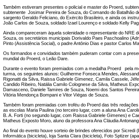
Também estiveram presentes o policial e master do Proerd, subten
subtenente Josimar Pereira de Souza, do Comando do Batalhão de P
sargento Geraldo Feliciano, do Exército Brasileiro, e ainda os instr
João Carlos de Souza, soldado Izael Lourenço e soldado Kelly Pa
Ainda compareceram àquela solenidade o representante do NRE d
Souza, os secretários municipais Dorivaldo Paes Paschoalino (Admi
Pinto (Assistência Social), o padre Antônio Dias e pastor Carlos M
Os formandos e convidados também puderam contar com a prese
mundial do Proerd, o Leão Dare.
Durante o evento foram premiados com a medalha Proerd pela me
turma, os seguintes alunos: Guilherme Fonseca Mendes, Alessandr
Rigonatti da Silva, Raissa Gabriele Gimenez, Camila Cassele, Jéfe
Candido Ribeiro, Natália Camilo Colognese da Silva, Matheus Exp
Damasceno, Daniele Tamires de Souza, Noemi dos Santos Pereira,
Vitória Mendonça Bompani e Vitor Viégas de Souza.
Também foram premiadas com troféu do Proerd das três redações 
as escolas Maria Paulina (no terceiro lugar, com a aluna Ana Caroli
B. A. Forti (no segundo lugar, com Raissa Gabriele Gimenes) e 
Matheus Exposto Moro, aluno da professora Ana Cláudia Antonange
Ao final do evento houve sorteio de brindes oferecidos por Sicredi (b
Informática (bicicleta), loja Santa Clara (bicicleta), Foto Sptizer (a