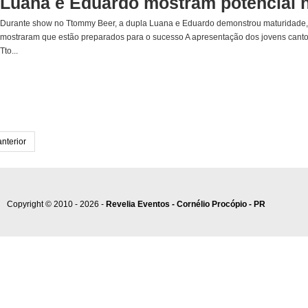
Luana e Eduardo mostram potencial
Durante show no Ttommy Beer, a dupla Luana e Eduardo demonstrou maturidade, ta
mostraram que estão preparados para o sucesso A apresentação dos jovens cantor
Tto...
anterior
Copyright © 2010 - 2026 -
Revelia Eventos - Cornélio Procópio - PR