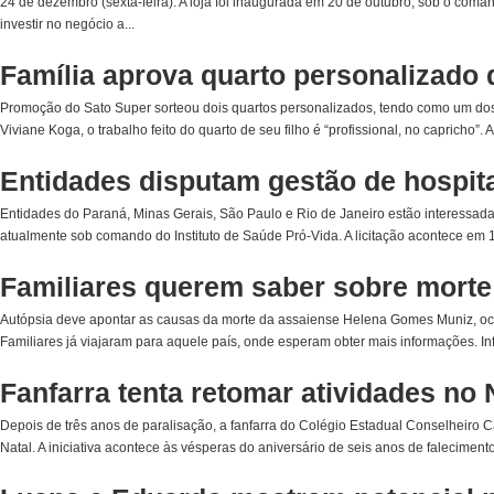
24 de dezembro (sexta-feira). A loja foi inaugurada em 20 de outubro, sob o com
investir no negócio a...
Família aprova quarto personalizado
Promoção do Sato Super sorteou dois quartos personalizados, tendo como um d
Viviane Koga, o trabalho feito do quarto de seu filho é “profissional, no capricho”. A
Entidades disputam gestão de hospita
Entidades do Paraná, Minas Gerais, São Paulo e Rio de Janeiro estão interessada
atualmente sob comando do Instituto de Saúde Pró-Vida. A licitação acontece em 1
Familiares querem saber sobre morte
Autópsia deve apontar as causas da morte da assaiense Helena Gomes Muniz, ocor
Familiares já viajaram para aquele país, onde esperam obter mais informações. In
Fanfarra tenta retomar atividades no 
Depois de três anos de paralisação, a fanfarra do Colégio Estadual Conselheiro 
Natal. A iniciativa acontece às vésperas do aniversário de seis anos de faleciment