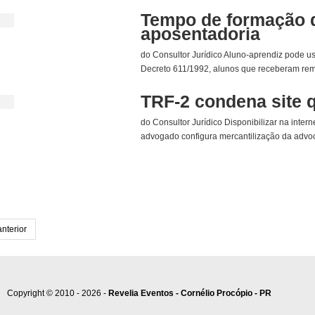
Tempo de formação d
aposentadoria
do Consultor Jurídico Aluno-aprendiz pode u
Decreto 611/1992, alunos que receberam remu
TRF-2 condena site q
do Consultor Jurídico Disponibilizar na inter
advogado configura mercantilização da advoc
anterior
Copyright © 2010 - 2026 -
Revelia Eventos - Cornélio Procópio - PR