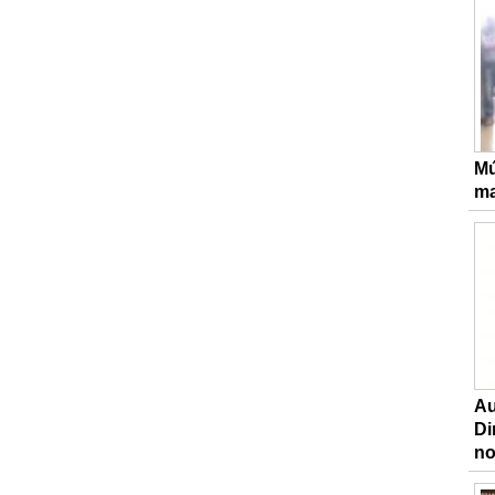
Mú
ma
Au
Di
n