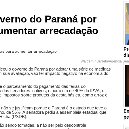
governo do Paraná por
umentar arrecadação
Pr
di
Waldemir Barreto/Agência Se
ticou o governo do Paraná por adotar uma série de medidas
m sua avaliação, vão ter impacto negativo na economia do
 e o parcelamento do pagamento das férias do
a dos servidores inativos; o aumento de 40% do IPVA; o
de impostos sobre produtos da cesta básica, como arroz e
não se justificam porque o Paraná é o estado que teve o
Ex
ano, de 56%. A senadora pediu à assembléia estadual que
 Richa (PSDB).
pe
ão sendo tomadas, a não ser pelo descontrole