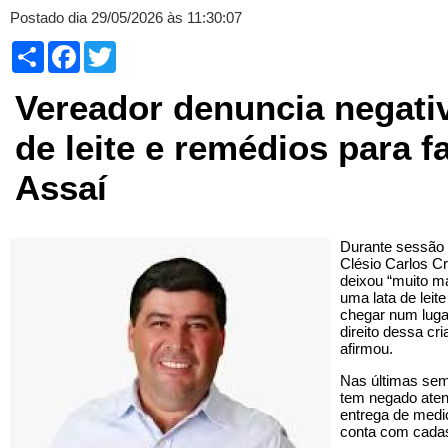
Postado dia 29/05/2026 às 11:30:07
Compartilhar
Facebook
Twitter
Vereador denuncia negati
de leite e remédios para f
Assaí
Durante sessão 
Clésio Carlos Cr
deixou “muito m
uma lata de leite
chegar num lugar
direito dessa c
afirmou.
Nas últimas sem
tem negado aten
entrega de medi
conta com cadas