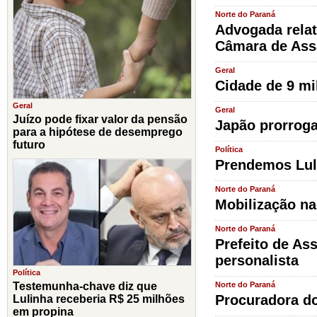
Norte do Paraná
Advogada relat
Câmara de Ass
Geral
Cidade de 9 mi
Geral
Geral
Juízo pode fixar valor da pensão
Japão prorroga
para a hipótese de desemprego
futuro
Política
Prendemos Lula
Norte do Paraná
Mobilização na
Norte do Paraná
Prefeito de As
personalista
Política
Testemunha-chave diz que
Norte do Paraná
Procuradora do
Lulinha receberia R$ 25 milhões
em propina