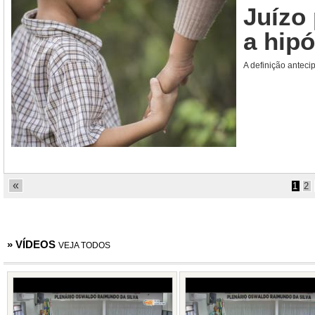
Juízo 
a hip
A definição anteci
«
1
2
» VÍDEOS
VEJA TODOS