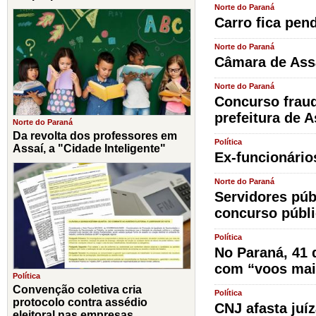
Norte do Paraná
Carro fica pen
Norte do Paraná
Câmara de Assa
Norte do Paraná
Concurso fraud
prefeitura de A
Norte do Paraná
Da revolta dos professores em
Política
Assaí, a "Cidade Inteligente"
Ex-funcionário
Norte do Paraná
Servidores púb
concurso públ
Política
No Paraná, 41 
com “voos mai
Política
Convenção coletiva cria
Política
protocolo contra assédio
CNJ afasta juí
eleitoral nas empresas