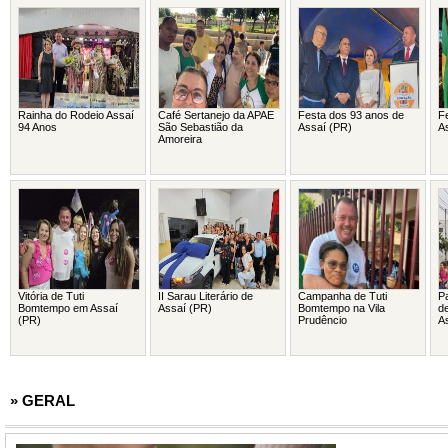
Rainha do Rodeio Assaí
Café Sertanejo da APAE
Festa dos 93 anos de
Fe
94 Anos
São Sebastião da
Assaí (PR)
A
Amoreira
Vitória de Tuti
II Sarau Literário de
Campanha de Tuti
P
Bomtempo em Assaí
Assaí (PR)
Bomtempo na Vila
d
(PR)
Prudêncio
A
» GERAL