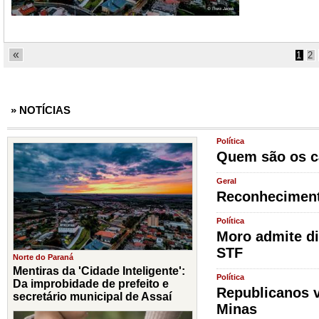
«
1
2
» NOTÍCIAS
Política
Quem são os c
Geral
Reconheciment
Política
Moro admite di
STF
Norte do Paraná
Mentiras da 'Cidade Inteligente':
Política
Da improbidade de prefeito e
Republicanos v
secretário municipal de Assaí
Minas