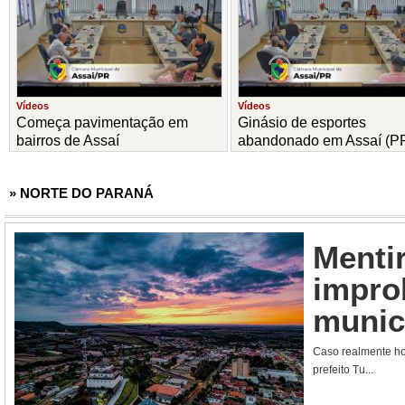
Vídeos
Vídeos
Começa pavimentação em
Ginásio de esportes
bairros de Assaí
abandonado em Assaí (P
» NORTE DO PARANÁ
Mentir
improb
munic
Caso realmente hou
prefeito Tu...