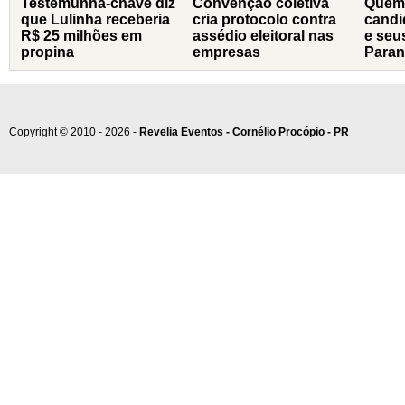
Testemunha-chave diz
Convenção coletiva
Quem
que Lulinha receberia
cria protocolo contra
candi
R$ 25 milhões em
assédio eleitoral nas
e seu
propina
empresas
Paran
Copyright © 2010 - 2026 -
Revelia Eventos - Cornélio Procópio - PR