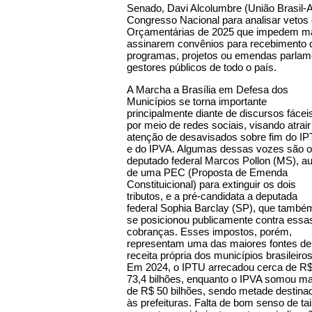
Senado, Davi Alcolumbre (União Brasil-
Congresso Nacional para analisar vetos d
Orçamentárias de 2025 que impedem mai
assinarem convênios para recebimento de
programas, projetos ou emendas parlame
gestores públicos de todo o país.
A Marcha a Brasília em Defesa dos
Municípios se torna importante
principalmente diante de discursos fácei
por meio de redes sociais, visando atrair
atenção de desavisados sobre fim do I
e do IPVA. Algumas dessas vozes são o
deputado federal Marcos Pollon (MS), au
de uma PEC (Proposta de Emenda
Constituicional) para extinguir os dois
tributos, e a pré-candidata a deputada
federal Sophia Barclay (SP), que també
se posicionou publicamente contra essa
cobranças. Esses impostos, porém,
representam uma das maiores fontes de
receita própria dos municípios brasileiros
Em 2024, o IPTU arrecadou cerca de R
73,4 bilhões, enquanto o IPVA somou ma
de R$ 50 bilhões, sendo metade destina
às prefeituras. Falta de bom senso de ta