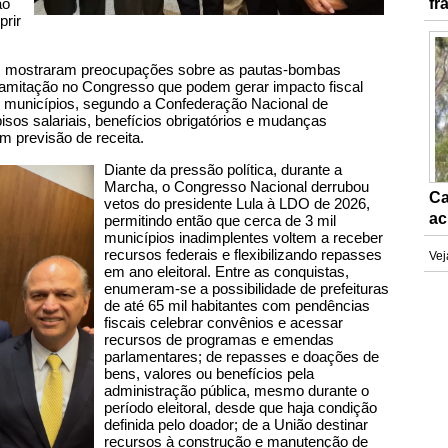
ão
fr
prir
m mostraram preocupações sobre as pautas-bombas
ramitação no Congresso que podem gerar impacto fiscal
os municípios, segundo a Confederação Nacional de
sos salariais, benefícios obrigatórios e mudanças
m previsão de receita.
Diante da pressão política, durante a
Marcha, o Congresso Nacional derrubou
Ca
vetos do presidente Lula à LDO de 2026,
ac
permitindo então que cerca de 3 mil
municípios inadimplentes voltem a receber
recursos federais e flexibilizando repasses
Vej
em ano eleitoral. Entre as conquistas,
enumeram-se a possibilidade de prefeituras
de até 65 mil habitantes com pendências
fiscais celebrar convênios e acessar
recursos de programas e emendas
parlamentares; de repasses e doações de
bens, valores ou benefícios pela
administração pública, mesmo durante o
período eleitoral, desde que haja condição
definida pelo doador; de a União destinar
recursos à construção e manutenção de