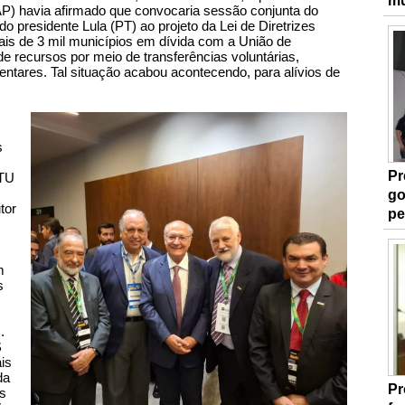
mu
AP) havia afirmado que convocaria sessão conjunta do
o presidente Lula (PT) ao projeto da Lei de Diretrizes
s de 3 mil municípios em dívida com a União de
 recursos por meio de transferências voluntárias,
ntares. Tal situação acabou acontecendo, para alívios de
s
Pr
PTU
go
tor
pe
m
s
.
$
is
da
Pr
is