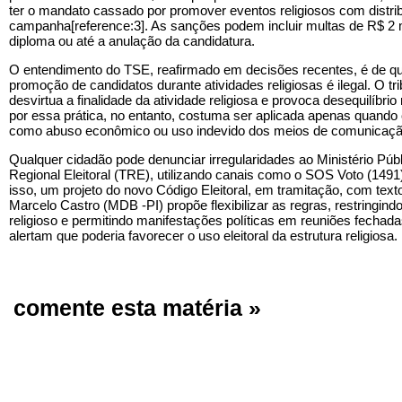
ter o mandato cassado por promover eventos religiosos com distrib
campanha[reference:3]. As sanções podem incluir multas de R$ 2 m
diploma ou até a anulação da candidatura.
O entendimento do TSE, reafirmado em decisões recentes, é de qu
promoção de candidatos durante atividades religiosas é ilegal. O tr
desvirtua a finalidade da atividade religiosa e provoca desequilíbrio
por essa prática, no entanto, costuma ser aplicada apenas quando 
como abuso econômico ou uso indevido dos meios de comunicaçã
Qualquer cidadão pode denunciar irregularidades ao Ministério Públi
Regional Eleitoral (TRE), utilizando canais como o SOS Voto (1491)
isso, um projeto do novo Código Eleitoral, em tramitação, com tex
Marcelo Castro (MDB -PI) propõe flexibilizar as regras, restringin
religioso e permitindo manifestações políticas em reuniões fechad
alertam que poderia favorecer o uso eleitoral da estrutura religiosa.
comente esta matéria »