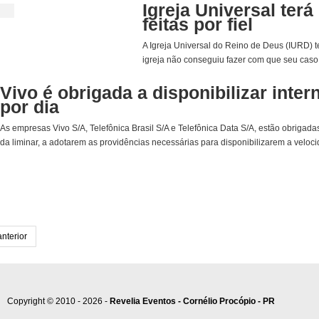
Igreja Universal ter
feitas por fiel
A Igreja Universal do Reino de Deus (IURD) t
igreja não conseguiu fazer com que seu caso 
Vivo é obrigada a disponibilizar inter
por dia
As empresas Vivo S/A, Telefônica Brasil S/A e Telefônica Data S/A, estão obrigad
da liminar, a adotarem as providências necessárias para disponibilizarem a velocid
anterior
Copyright © 2010 - 2026 -
Revelia Eventos - Cornélio Procópio - PR