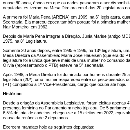
quase 80 anos, época em que os dados passaram a ser disponibil
deputadas estiveram na Mesa Diretora em 4 das 20 legislaturas no
A primeira foi Maria Pena (ARENA) em 1969, na 6ª legislatura, qu
Secretaria. Ela marcou época também porque foi a primeira mulher
Nair Monteiro, em 1962.
Depois de Maria Pena integrar a Direção, Júnia Marise (antigo MDB
1975, na 8ª Legislatura.
Somente 20 anos depois, entre 1995 e 1996, na 13ª legislatura, uma
Mesa Diretora da Assembleia: Maria José Haueisen (que era do PT), 
legislatura foi a única que teve mais de uma mulher no comando d
Olívia (representando o PTB) esteve na 5ª secretaria.
Após 1998, a Mesa Diretora foi dominada por homens durante 25 a
legislatura (20ª), uma mulher reapareceu entre os peso-pesados d
(PT) conquistou a 1ª Vice-Presidência, cargo que ocupa até hoje.
Histórico
Desde a criação da Assembleia Legislativa, foram eleitas apenas 
presença feminina no Parlamento mineiro triplicou. De 5 parlamen
6,5% do total de cadeiras, chegou-se a 15 eleitas em 2022, equival
causa da renúncia de 2 deputados.
Exercem mandato hoje as seguintes deputadas: