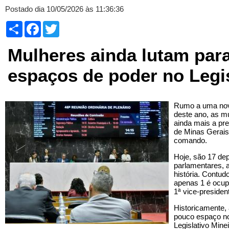
Postado dia 10/05/2026 às 11:36:36
Compartilhar
Facebook
Twitter
Mulheres ainda lutam par
espaços de poder no Legis
Rumo a uma nova 
deste ano, as m
ainda mais a pr
de Minas Gerais
comando.
Hoje, são 17 de
parlamentares, 
história. Contud
apenas 1 é ocup
1ª vice-preside
Historicamente,
pouco espaço no
Legislativo Mine