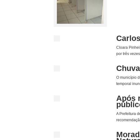
Carlo
Cloara Pinhei
por três veze
Chuva 
O município de
temporal inun
Após 
públic
A Prefeitura 
recomendação 
Morado