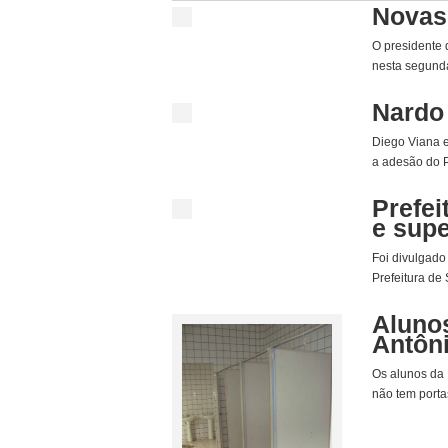
Novas 
O presidente 
nesta segunda-
Nardo
Diego Viana e
a adesão do P
Prefei
e supe
Foi divulgado 
Prefeitura de
Aluno
Antôni
Os alunos da 
não tem porta