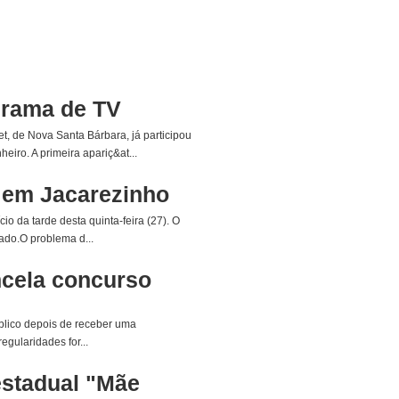
grama de TV
t, de Nova Santa Bárbara, já participou
iro. A primeira apariç&at...
e em Jacarezinho
io da tarde desta quinta-feira (27). O
mado.O problema d...
cela concurso
blico depois de receber uma
gularidades for...
estadual "Mãe