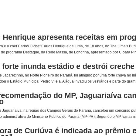
s Henrique apresenta receitas em pro
ro e o chef Carlos O chef Carlos Henrique de Lima, de 18 anos, do The Lima's Buffe
s do programa Destaque, da Rede Massa, de Londrina, apresentado por Cloara Pinhe
forte inunda estádio e destrói crech
 Jacarezinho, no Norte Pioneiro do Paraná, foi atingido por uma forte chuva no iníc
dou o Estádio Municipal Pedro Vilela. A água invadiu os vestiários e parte do gra
recomendação do MP, Jaguariaíva can
o
de Jaguariaíva, na região dos Campos Gerais do Paraná, cancelou um concurso pú
administrativa do Ministério Público do Paraná (MP-PR). Segundo o MP, várias irre
ra de Curiúva é indicada ao prêmio 