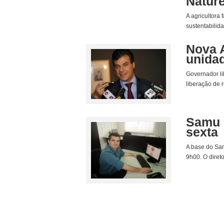
Natur
A agricultora
sustentabilid
Nova A
unida
Governador li
liberação de 
Samu 
sexta
A base do Sam
9h00. O diret