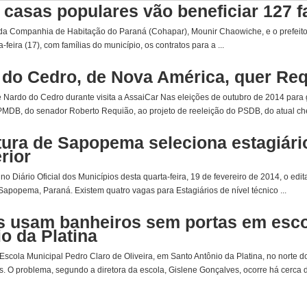
casas populares vão beneficiar 127 fa
da Companhia de Habitação do Paraná (Cohapar), Mounir Chaowiche, e o prefeito
feira (17), com famílias do município, os contratos para a ...
 do Cedro, de Nova América, quer Re
 Nardo do Cedro durante visita a AssaiCar Nas eleições de outubro de 2014 par
MDB, do senador Roberto Requião, ao projeto de reeleição do PSDB, do atual che
tura de Sapopema seleciona estagiário
rior
no Diário Oficial dos Municípios desta quarta-feira, 19 de fevereiro de 2014, o edit
 Sapopema, Paraná. Existem quatro vagas para Estagiários de nível técnico ...
s usam banheiros sem portas em esc
o da Platina
Escola Municipal Pedro Claro de Oliveira, em Santo Antônio da Platina, no norte do
s. O problema, segundo a diretora da escola, Gislene Gonçalves, ocorre há cerca d