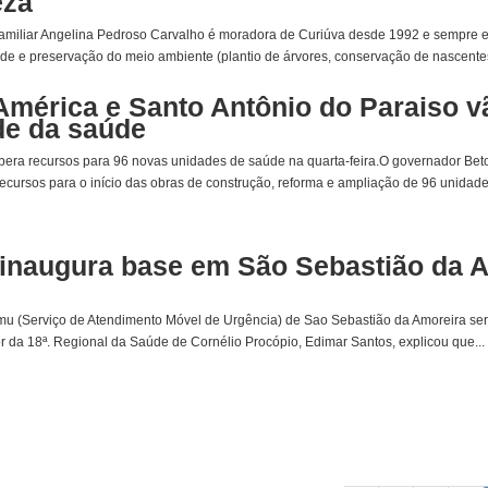
eza"
 familiar Angelina Pedroso Carvalho é moradora de Curiúva desde 1992 e sempre e
ade e preservação do meio ambiente (plantio de árvores, conservação de nascentes
mérica e Santo Antônio do Paraiso v
de da saúde
bera recursos para 96 novas unidades de saúde na quarta-feira.O governador Beto 
recursos para o início das obras de construção, reforma e ampliação de 96 unidade
inaugura base em São Sebastião da A
u (Serviço de Atendimento Móvel de Urgência) de Sao Sebastião da Amoreira será 
or da 18ª. Regional da Saúde de Cornélio Procópio, Edimar Santos, explicou que...